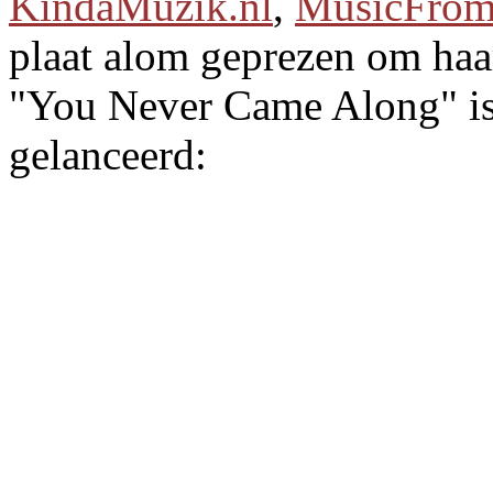
KindaMuzik.nl
,
MusicFrom
plaat alom geprezen om haar
"You Never Came Along" is 
gelanceerd: