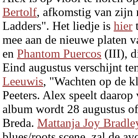
Bertolf
, afkomstig van zij
Ladders". Het liedje is
hier
t
mee aan de nieuwe platen 
en
Phantom Puercos
(III), 
Eind augustus verschijnt te
Leeuwis
, "Wachten op de k
Peeters. Alex speelt daarop
album wordt 28 augustus off
Breda.
Mattanja Joy Bradle
blues/roots scene, zal de a