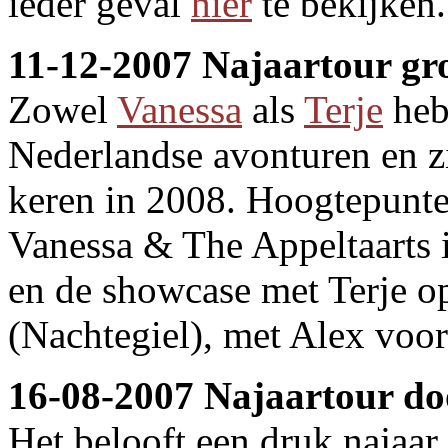
ieder geval
hier
te bekijken.
11-12-2007 Najaartour gro
Zowel
Vanessa
als
Terje
heb
Nederlandse avonturen en zi
keren in 2008. Hoogtepunte
Vanessa & The Appeltaarts 
en de showcase met Terje o
(Nachtegiel), met Alex voor
16-08-2007 Najaartour do
Het belooft een druk najaar