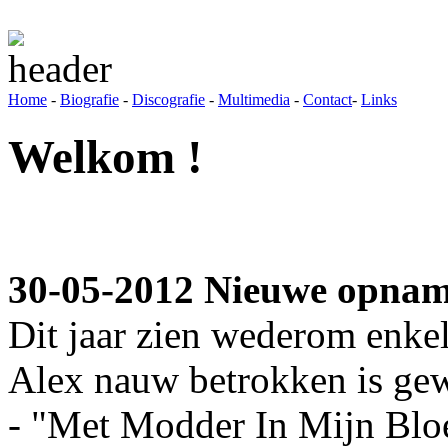
Home
-
Biografie
-
Discografie
-
Multimedia
-
Contact
-
Links
Welkom !
30-05-2012 Nieuwe opnam
Dit jaar zien wederom enkel
Alex nauw betrokken is gewe
- "Met Modder In Mijn Blo