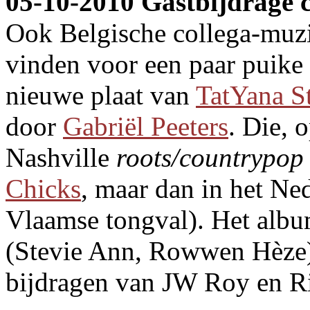
05-10-2010 Gastbijdrage 
Ook Belgische collega-muzi
vinden voor een paar puike 
nieuwe plaat van
TatYana S
door
Gabriël Peeters
. Die, 
Nashville
roots/countrypop
Chicks
, maar dan in het Ne
Vlaamse tongval). Het alb
(Stevie Ann, Rowwen Hèze) 
bijdragen van JW Roy en R